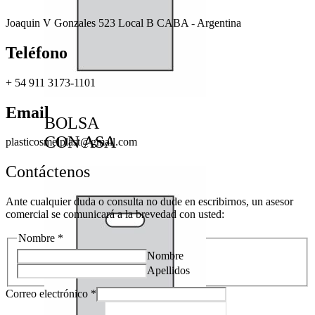
Joaquin V Gonzales 523 Local B CABA - Argentina
Teléfono
+ 54 911 3173-1101
Email
BOLSA
CON ASA
plasticosmelplast@gmail.com
Contáctenos
Ante cualquier duda o consulta no dude en escribirnos, un asesor
comercial se comunicará a la brevedad con usted:
Nombre
*
Nombre
Apellidos
Correo electrónico
*
C