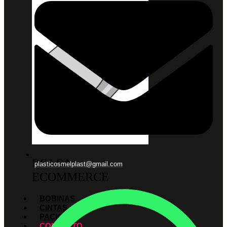
BOLSA
plasticosmelplast@gmail.com
ECOMMERCE
BOBINAS
CINTAS
PACKS
CONTACTO